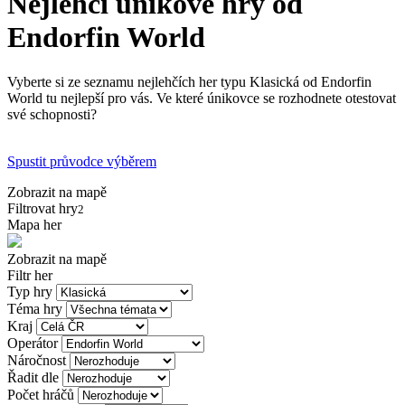
Nejlehčí únikové hry od
Endorfin World
Vyberte si ze seznamu nejlehčích her typu Klasická od Endorfin
World tu nejlepší pro vás. Ve které únikovce se rozhodnete otestovat
své schopnosti?
Spustit průvodce výběrem
Zobrazit na mapě
Filtrovat hry
2
Mapa her
Zobrazit na mapě
Filtr her
Typ hry
Téma hry
Kraj
Operátor
Náročnost
Řadit dle
Počet hráčů