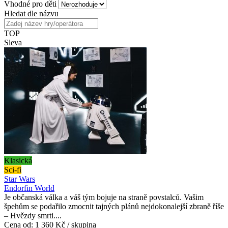
Vhodné pro děti
Hledat dle názvu
TOP
Sleva
Klasická
Sci-fi
Star Wars
Endorfin World
Je občanská válka a váš tým bojuje na straně povstalců. Vašim
špehům se podařilo zmocnit tajných plánů nejdokonalejší zbraně říše
– Hvězdy smrti....
Cena od:
1 360 Kč / skupina