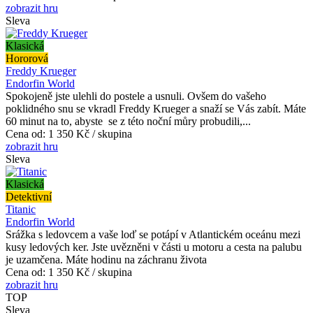
zobrazit hru
Sleva
Klasická
Hororová
Freddy Krueger
Endorfin World
Spokojeně jste ulehli do postele a usnuli. Ovšem do vašeho
poklidného snu se vkradl Freddy Krueger a snaží se Vás zabít. Máte
60 minut na to, abyste se z této noční můry probudili,...
Cena od:
1 350 Kč / skupina
zobrazit hru
Sleva
Klasická
Detektivní
Titanic
Endorfin World
Srážka s ledovcem a vaše loď se potápí v Atlantickém oceánu mezi
kusy ledových ker. Jste uvězněni v části u motoru a cesta na palubu
je uzamčena. Máte hodinu na záchranu života
Cena od:
1 350 Kč / skupina
zobrazit hru
TOP
Sleva