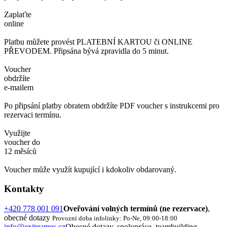
Zaplaťte
online
Platbu můžete provést PLATEBNÍ KARTOU či ONLINE
PŘEVODEM. Připsána bývá zpravidla do 5 minut.
Voucher
obdržíte
e-mailem
Po připsání platby obratem obdržíte PDF voucher s instrukcemi pro
rezervaci termínu.
Využijte
voucher do
12 měsíců
Voucher může využít kupující i kdokoliv obdarovaný.
Kontakty
+420 778 001 091
Oveřování volných termínů (ne rezervace)
,
obecné dotazy
Provozní doba infolinky: Po-Ne, 09:00-18:00
info@exitgames.cz
Obecné dotazy, spolupráce, teambuilding