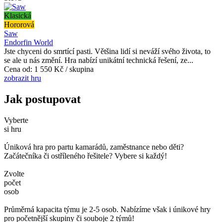
Klasická
Hororová
Saw
Endorfin World
Jste chyceni do smrtící pasti. Většina lidí si neváží svého života, to
se ale u nás změní. Hra nabízí unikátní technická řešení, ze...
Cena od:
1 550 Kč / skupina
zobrazit hru
Jak postupovat
Vyberte
si hru
Úniková hra pro partu kamarádů, zaměstnance nebo děti?
Začátečníka či ostříleného řešitele? Vybere si každý!
Zvolte
počet
osob
Průměrná kapacita týmu je 2-5 osob. Nabízíme však i únikové hry
pro početnější skupiny či souboje 2 týmů!