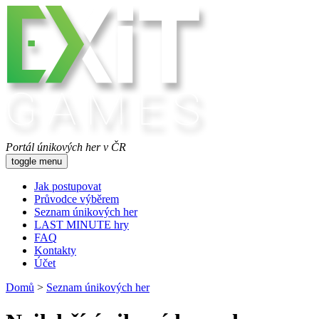
Portál únikových her v ČR
toggle menu
Jak postupovat
Průvodce výběrem
Seznam únikových her
LAST MINUTE hry
FAQ
Kontakty
Účet
Domů
>
Seznam únikových her