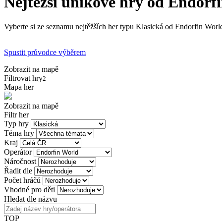
Nejtěžší únikové hry od Endorf
Vyberte si ze seznamu nejtěžších her typu Klasická od Endorfin World
Spustit průvodce výběrem
Zobrazit na mapě
Filtrovat hry
2
Mapa her
Zobrazit na mapě
Filtr her
Typ hry
Téma hry
Kraj
Operátor
Náročnost
Řadit dle
Počet hráčů
Vhodné pro děti
Hledat dle názvu
TOP