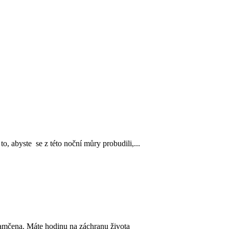
o, abyste se z této noční můry probudili,...
uzamčena. Máte hodinu na záchranu života