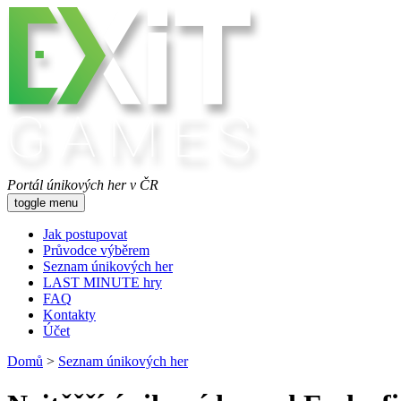
Portál únikových her v ČR
toggle menu
Jak postupovat
Průvodce výběrem
Seznam únikových her
LAST MINUTE hry
FAQ
Kontakty
Účet
Domů
>
Seznam únikových her