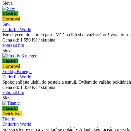
Sleva
Klasická
Hororová
Saw
Endorfin World
Jste chyceni do smrtící pasti. Většina lidí si neváží svého života, to se
Cena od:
1 550 Kč / skupina
zobrazit hru
Sleva
Klasická
Hororová
Freddy Krueger
Endorfin World
Spokojeně jste ulehli do postele a usnuli. Ovšem do vašeho poklidného
Cena od:
1 350 Kč / skupina
zobrazit hru
Sleva
Klasická
Detektivní
Titanic
Endorfin World
Srážka s ledovcem a vaše loď se potápí v Atlantickém oceánu mezi ku