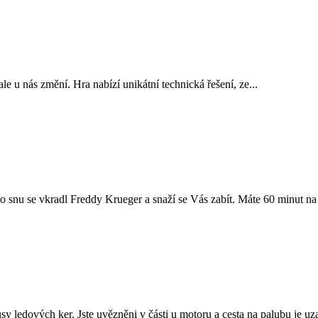
 ale u nás změní. Hra nabízí unikátní technická řešení, ze...
 snu se vkradl Freddy Krueger a snaží se Vás zabít. Máte 60 minut na t
sy ledových ker. Jste uvězněni v části u motoru a cesta na palubu je 