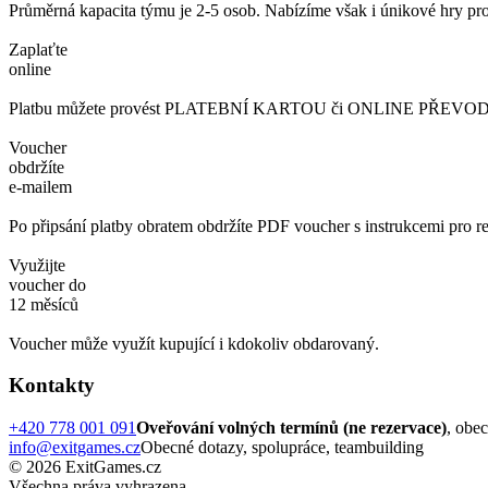
Průměrná kapacita týmu je 2-5 osob. Nabízíme však i únikové hry pro
Zaplaťte
online
Platbu můžete provést PLATEBNÍ KARTOU či ONLINE PŘEVODEM. 
Voucher
obdržíte
e-mailem
Po připsání platby obratem obdržíte PDF voucher s instrukcemi pro re
Využijte
voucher do
12 měsíců
Voucher může využít kupující i kdokoliv obdarovaný.
Kontakty
+420 778 001 091
Oveřování volných termínů (ne rezervace)
, obe
info@exitgames.cz
Obecné dotazy, spolupráce, teambuilding
© 2026 ExitGames.cz
Všechna práva vyhrazena