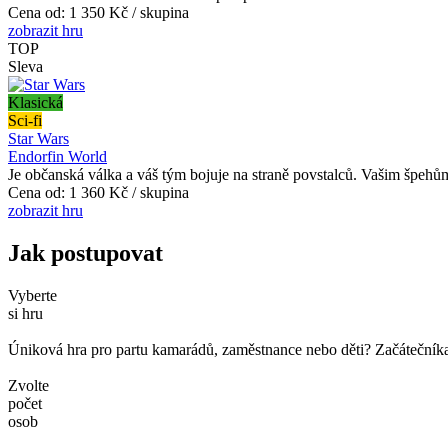
Cena od:
1 350 Kč / skupina
zobrazit hru
TOP
Sleva
Klasická
Sci-fi
Star Wars
Endorfin World
Je občanská válka a váš tým bojuje na straně povstalců. Vašim špehům
Cena od:
1 360 Kč / skupina
zobrazit hru
Jak postupovat
Vyberte
si hru
Úniková hra pro partu kamarádů, zaměstnance nebo děti? Začátečníka č
Zvolte
počet
osob