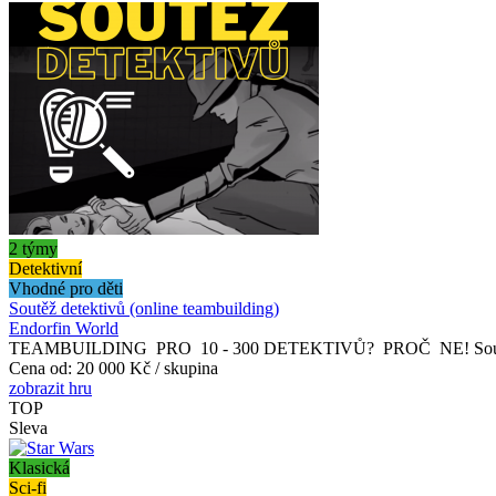
2 týmy
Detektivní
Vhodné pro děti
Soutěž detektivů (online teambuilding)
Endorfin World
TEAMBUILDING PRO 10 - 300 DETEKTIVŮ? PROČ NE! Soutěž detekti
Cena od:
20 000 Kč / skupina
zobrazit hru
TOP
Sleva
Klasická
Sci-fi