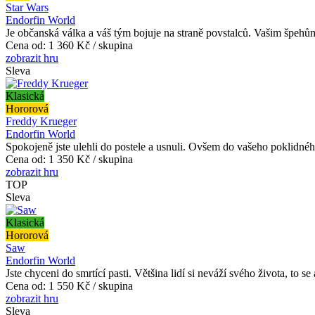
Star Wars
Endorfin World
Je občanská válka a váš tým bojuje na straně povstalců. Vašim špehům
Cena od:
1 360 Kč / skupina
zobrazit hru
Sleva
Klasická
Hororová
Freddy Krueger
Endorfin World
Spokojeně jste ulehli do postele a usnuli. Ovšem do vašeho poklidného
Cena od:
1 350 Kč / skupina
zobrazit hru
TOP
Sleva
Klasická
Hororová
Saw
Endorfin World
Jste chyceni do smrtící pasti. Většina lidí si neváží svého života, to se
Cena od:
1 550 Kč / skupina
zobrazit hru
Sleva