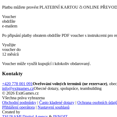
Platbu můžete provést PLATEBNÍ KARTOU či ONLINE PŘEVODEM. 
Voucher
obdržíte
e-mailem
Po připsání platby obratem obdržíte PDF voucher s instrukcemi pro re
Využijte
voucher do
12 měsíců
Voucher může využít kupující i kdokoliv obdarovaný.
Kontakty
+420 778 001 091
Oveřování volných termínů (ne rezervace)
, obe
info@exitgames.cz
Obecné dotazy, spolupráce, teambuilding
© 2026 ExitGames.cz
Všechna práva vyhrazena
Obchodní podmínky
|
Často kladené dotazy
|
Ochrana osobních údaj
Přihlášení operátora
|
Nastavení souhlasů
Created by
TSUNAMI Digital Agency
&
INNOIT