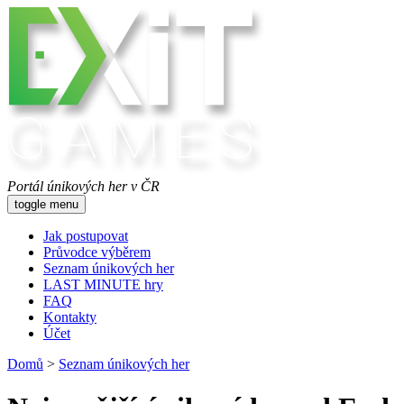
Portál únikových her v ČR
toggle menu
Jak postupovat
Průvodce výběrem
Seznam únikových her
LAST MINUTE hry
FAQ
Kontakty
Účet
Domů
>
Seznam únikových her