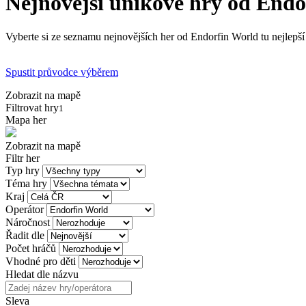
Nejnovější únikové hry od Endo
Vyberte si ze seznamu nejnovějších her od Endorfin World tu nejlepší
Spustit průvodce výběrem
Zobrazit na mapě
Filtrovat hry
1
Mapa her
Zobrazit na mapě
Filtr her
Typ hry
Téma hry
Kraj
Operátor
Náročnost
Řadit dle
Počet hráčů
Vhodné pro děti
Hledat dle názvu
Sleva