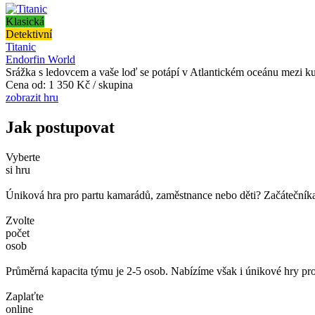
Klasická
Detektivní
Titanic
Endorfin World
Srážka s ledovcem a vaše loď se potápí v Atlantickém oceánu mezi ku
Cena od:
1 350 Kč / skupina
zobrazit hru
Jak postupovat
Vyberte
si hru
Úniková hra pro partu kamarádů, zaměstnance nebo děti? Začátečníka č
Zvolte
počet
osob
Průměrná kapacita týmu je 2-5 osob. Nabízíme však i únikové hry pro
Zaplaťte
online