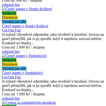
Cena od:
890 Kč / skupina
zobrazit hru
Venkovní
Detektivní
Vhodné pro děti
Černý panter v Hradci Králové
Get Out Fun
Je krásné víkendové odpoledne, jako stvořené k lenošení. Zrovna na
gauči přemýšlíš, jak si jej zpestřit, když ti najednou zazvoní telefon.
Koukneš na displej,...
Cena od:
1 099 Kč / skupina
zobrazit hru
Venkovní
Detektivní
Vhodné pro děti
Černý panter v Pardubicích
Get Out Fun
Je krásné víkendové odpoledne, jako stvořené k lenošení. Zrovna na
gauči přemýšlíš, jak si jej zpestřit, když ti najednou zazvoní telefon.
Koukneš na displej,...
Cena od:
1 099 Kč / skupina
zobrazit hru