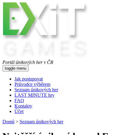
Portál únikových her v ČR
toggle menu
Jak postupovat
Průvodce výběrem
Seznam únikových her
LAST MINUTE hry
FAQ
Kontakty
Účet
Domů
>
Seznam únikových her