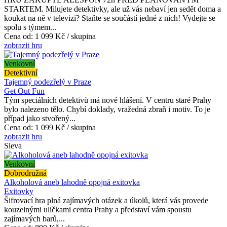
STARTEM. Milujete detektivky, ale už vás nebaví jen sedět doma a
koukat na ně v televizi? Staňte se součástí jedné z nich! Vydejte se
spolu s týmem...
Cena od:
1 099 Kč / skupina
zobrazit hru
Venkovní
Detektivní
Tajemný podezřelý v Praze
Get Out Fun
Tým speciálních detektivů má nové hlášení. V centru staré Prahy
bylo nalezeno tělo. Chybí doklady, vražedná zbraň i motiv. To je
případ jako stvořený...
Cena od:
1 099 Kč / skupina
zobrazit hru
Sleva
Venkovní
Dobrodružná
Alkoholová aneb lahodně opojná exitovka
Exitovky
Šifrovací hra plná zajímavých otázek a úkolů, která vás provede
kouzelnými uličkami centra Prahy a představí vám spoustu
zajímavých barů,...