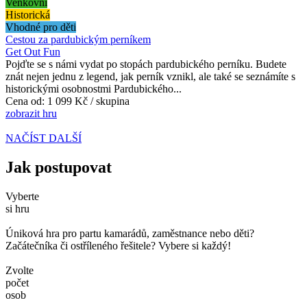
Venkovní
Historická
Vhodné pro děti
Cestou za pardubickým perníkem
Get Out Fun
Pojďte se s námi vydat po stopách pardubického perníku. Budete
znát nejen jednu z legend, jak perník vznikl, ale také se seznámíte s
historickými osobnostmi Pardubického...
Cena od:
1 099 Kč / skupina
zobrazit hru
NAČÍST DALŠÍ
Jak postupovat
Vyberte
si hru
Úniková hra pro partu kamarádů, zaměstnance nebo děti?
Začátečníka či ostříleného řešitele? Vybere si každý!
Zvolte
počet
osob