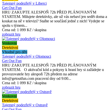
Tajemný podezřelý v Liberci
Get Out Fun
HRU ZAKUPTE ALESPOŇ 72h PŘED PLÁNOVANÝM
STARTEM. Milujete detektivky, ale už vás nebaví jen sedět doma a
koukat na ně v televizi? Staňte se součástí jedné z nich! Vydejte se
spolu s týmem...
Cena od:
1 099 Kč / skupina
zobrazit hru
Venkovní
Detektivní
Vhodné pro děti
Tajemný podezřelý v Olomouci
Get Out Fun
HRU ZAKUPTE ALESPOŇ 72h PŘED PLÁNOVANÝM
STARTEM. O aktivační kód a pokyny k hraní hry si zažádejte u
provozovatele hry alespoň 72h předem na adrese
info@getoutfun.com pracovní dny od 9:00...
Cena od:
1 099 Kč / skupina
zobrazit hru
Venkovní
Detektivní
Tajemný podezřelý v Ostravě
Get Out Fun