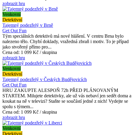
zobrazit hru
Venkovní
Detektivní
Tajemný podezřelý v Brně
Get Out Fun
Tým speciálních detektivů má nové hlášení. V centru Brna bylo
nalezeno tělo. Chybí doklady, vražedná zbraň i motiv. To je případ
jako stvořený přímo pro...
Cena od:
1 099 Kč / skupina
zobrazit hru
Venkovní
Detektivní
Tajemný podezřelý v Českých Budějovicích
Get Out Fun
HRU ZAKUPTE ALESPOŇ 72h PŘED PLÁNOVANÝM
STARTEM. Milujete detektivky, ale už vás nebaví jen sedět doma a
koukat na ně v televizi? Staňte se součástí jedné z nich! Vydejte se
spolu s týmem...
Cena od:
1 099 Kč / skupina
zobrazit hru
Venkovní
Detektivní