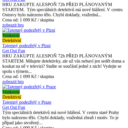
HRU ZAKUPTE ALESPOŇ 72h PŘED PLÁNOVANÝM
STARTEM. Tým speciálních detektivů má nové hlášení. V centru
Ostravy bylo nalezeno tělo. Chybí doklady, vražedná...
Cena od:
1 099 Kč / skupina
zobrazit hru
Venkovní
Detektivní
Tajemný podezřelý v Plzni
Get Out Fun
HRU ZAKUPTE ALESPOŇ 72h PŘED PLÁNOVANÝM
STARTEM. Milujete detektivky, ale už vás nebaví jen sedět doma a
koukat na ně v televizi? Staňte se součástí jedné z nich! Vydejte se
spolu s týmem...
Cena od:
1 099 Kč / skupina
zobrazit hru
Venkovní
Detektivní
Tajemný podezřelý v Praze
Get Out Fun
Tým speciálních detektivů má nové hlášení. V centru staré Prahy
bylo nalezeno tělo. Chybí doklady, vražedná zbraň i motiv. To je
případ jako stvořený...
Cena od:
1 099 Kč / skupina