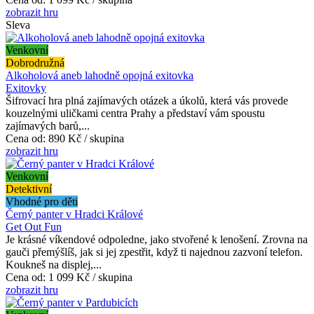
zobrazit hru
Sleva
Venkovní
Dobrodružná
Alkoholová aneb lahodně opojná exitovka
Exitovky
Šifrovací hra plná zajímavých otázek a úkolů, která vás provede
kouzelnými uličkami centra Prahy a představí vám spoustu
zajímavých barů,...
Cena od:
890 Kč / skupina
zobrazit hru
Venkovní
Detektivní
Vhodné pro děti
Černý panter v Hradci Králové
Get Out Fun
Je krásné víkendové odpoledne, jako stvořené k lenošení. Zrovna na
gauči přemýšlíš, jak si jej zpestřit, když ti najednou zazvoní telefon.
Koukneš na displej,...
Cena od:
1 099 Kč / skupina
zobrazit hru