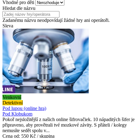
Vhodné pro děti
Hledat dle názvu
Zadanému názvu neodpovídají žádné hry ani operátoři.
Sleva
Venkovní
Detektivní
Pod lupou (online hra)
Pod Klobukom
Pokoř nejsložitější z našich online šifrovačiek. 10 nápaditých šifer je
připraveno, aby provětrali tvé mozkové závity. S přáteli / kolegy
nemusíte sedět spolu v...
Cena od:
550 Kč / skupina