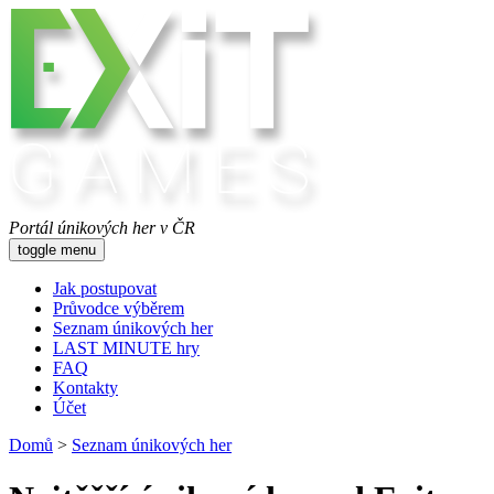
Portál únikových her v ČR
toggle menu
Jak postupovat
Průvodce výběrem
Seznam únikových her
LAST MINUTE hry
FAQ
Kontakty
Účet
Domů
>
Seznam únikových her