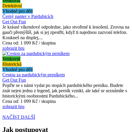
Venkovní
Detektivní
Vhodné pro děti
Černý panter v Pardubicích
Get Out Fun
Je krásné víkendové odpoledne, jako stvořené k lenošení. Zrovna na
gauči přemýšlíš, jak si jej zpestřit, když ti najednou zazvoní telefon.
Koukneš na displej,...
Cena od:
1 099 Kč / skupina
zobrazit hru
Venkovní
Historická
Vhodné pro děti
Cestou za pardubickým perníkem
Get Out Fun
Pojďte se s námi vydat po stopách pardubického perníku. Budete
znát nejen jednu z legend, jak perník vznikl, ale také se seznámíte s
historickými osobnostmi Pardubického...
Cena od:
1 099 Kč / skupina
zobrazit hru
NAČÍST DALŠÍ
Jak postupovat