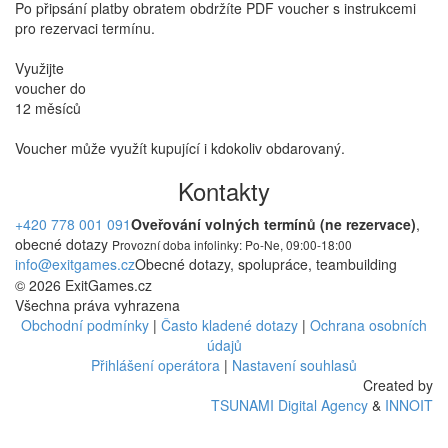
Po připsání platby obratem obdržíte PDF voucher s instrukcemi
pro rezervaci termínu.
Využijte
voucher do
12 měsíců
Voucher může využít kupující i kdokoliv obdarovaný.
Kontakty
+420 778 001 091
Oveřování volných termínů (ne rezervace)
,
obecné dotazy
Provozní doba infolinky: Po-Ne, 09:00-18:00
info@exitgames.cz
Obecné dotazy, spolupráce, teambuilding
© 2026 ExitGames.cz
Všechna práva vyhrazena
Obchodní podmínky
|
Často kladené dotazy
|
Ochrana osobních
údajů
Přihlášení operátora
|
Nastavení souhlasů
Created by
TSUNAMI Digital Agency
&
INNOIT