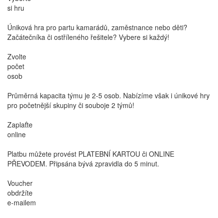
si hru
Úniková hra pro partu kamarádů, zaměstnance nebo děti?
Začátečníka či ostříleného řešitele? Vybere si každý!
Zvolte
počet
osob
Průměrná kapacita týmu je 2-5 osob. Nabízíme však i únikové hry
pro početnější skupiny či souboje 2 týmů!
Zaplaťte
online
Platbu můžete provést PLATEBNÍ KARTOU či ONLINE
PŘEVODEM. Připsána bývá zpravidla do 5 minut.
Voucher
obdržíte
e-mailem