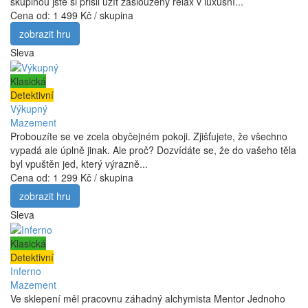
skupinou jste si přišli užít zasloužený relax v luxusní...
Cena od:
1 499 Kč / skupina
zobrazit hru
Sleva
Klasická
Detektivní
Výkupný
Mazement
Probouzíte se ve zcela obyčejném pokoji. Zjišťujete, že všechno
vypadá ale úplně jinak. Ale proč? Dozvídáte se, že do vašeho těla
byl vpuštěn jed, který výrazně...
Cena od:
1 299 Kč / skupina
zobrazit hru
Sleva
Klasická
Detektivní
Inferno
Mazement
Ve sklepení měl pracovnu záhadný alchymista Mentor Jednoho