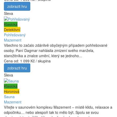
zobrazit hru
Sleva
Klasická
Detektivní
Pohřešovaný
Mazement
Všechno to začalo zdánlivě obyčejným případem pohřešované
osoby. Paní Dagmar nahlásila zmizení svého manžela,
starožitníka a znalce umění, který se jednoho...
Cena od:
1 099 Kč / skupina
zobrazit hru
Sleva
Klasická
Hororová
Sauna
Mazement
Vítejte v saunovém komplexu Mazement – místě klidu, relaxace a
odpočinku… nebo alespoň tak to mělo být. Spolu se svou