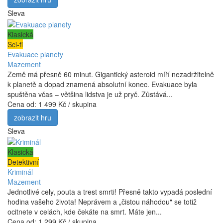
Sleva
Klasická
Sci-fi
Evakuace planety
Mazement
Země má přesně 60 minut. Gigantický asteroid míří nezadržitelně
k planetě a dopad znamená absolutní konec. Evakuace byla
spuštěna včas – většina lidstva je už pryč. Zůstává...
Cena od:
1 499 Kč / skupina
zobrazit hru
Sleva
Klasická
Detektivní
Kriminál
Mazement
Jednotlivé cely, pouta a trest smrti! Přesně takto vypadá poslední
hodina vašeho života! Neprávem a „čistou náhodou" se totiž
ocitnete v celách, kde čekáte na smrt. Máte jen...
Cena od:
1 299 Kč / skupina