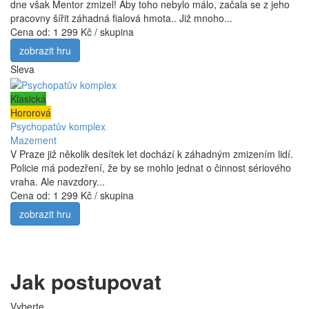
dne však Mentor zmizel! Aby toho nebylo málo, začala se z jeho
pracovny šířit záhadná fialová hmota.. Již mnoho...
Cena od:
1 299 Kč / skupina
zobrazit hru
Sleva
Klasická
Hororová
Psychopatův komplex
Mazement
V Praze již několik desítek let dochází k záhadným zmizením lidí.
Policie má podezření, že by se mohlo jednat o činnost sériového
vraha. Ale navzdory...
Cena od:
1 299 Kč / skupina
zobrazit hru
Jak postupovat
Vyberte