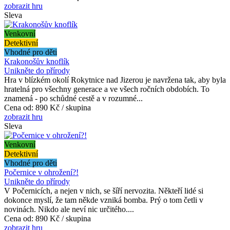
zobrazit hru
Sleva
Venkovní
Detektivní
Vhodné pro děti
Krakonošův knoflík
Unikněte do přírody
Hra v blízkém okolí Rokytnice nad Jizerou je navržena tak, aby byla
hratelná pro všechny generace a ve všech ročních obdobích. To
znamená - po schůdné cestě a v rozumné...
Cena od:
890 Kč / skupina
zobrazit hru
Sleva
Venkovní
Detektivní
Vhodné pro děti
Počernice v ohrožení?!
Unikněte do přírody
V Počernicích, a nejen v nich, se šíří nervozita. Někteří lidé si
dokonce myslí, že tam někde vzniká bomba. Prý o tom četli v
novinách. Nikdo ale neví nic určitého....
Cena od:
890 Kč / skupina
zobrazit hru