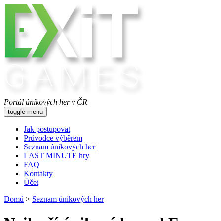
Portál únikových her v ČR
toggle menu
Jak postupovat
Průvodce výběrem
Seznam únikových her
LAST MINUTE hry
FAQ
Kontakty
Účet
Domů
>
Seznam únikových her