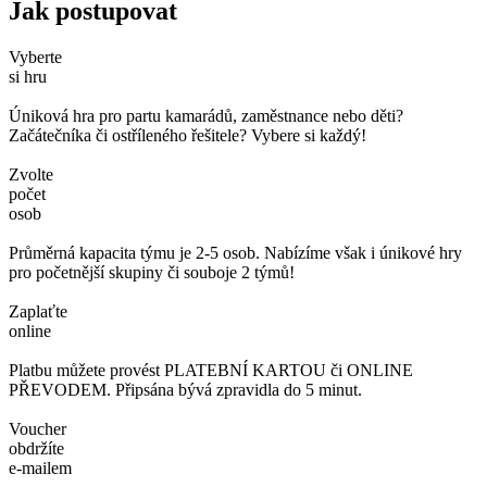
Jak postupovat
Vyberte
si hru
Úniková hra pro partu kamarádů, zaměstnance nebo děti?
Začátečníka či ostříleného řešitele? Vybere si každý!
Zvolte
počet
osob
Průměrná kapacita týmu je 2-5 osob. Nabízíme však i únikové hry
pro početnější skupiny či souboje 2 týmů!
Zaplaťte
online
Platbu můžete provést PLATEBNÍ KARTOU či ONLINE
PŘEVODEM. Připsána bývá zpravidla do 5 minut.
Voucher
obdržíte
e-mailem