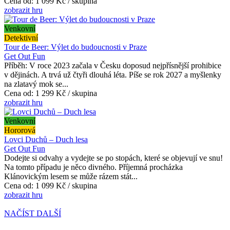
Cena od:
1 099 Kč / skupina
zobrazit hru
Venkovní
Detektivní
Tour de Beer: Výlet do budoucnosti v Praze
Get Out Fun
Příběh: V roce 2023 začala v Česku doposud nejpřísnější prohibice
v dějinách. A trvá už čtyři dlouhá léta. Píše se rok 2027 a myšlenky
na zlatavý mok se...
Cena od:
1 299 Kč / skupina
zobrazit hru
Venkovní
Hororová
Lovci Duchů – Duch lesa
Get Out Fun
Dodejte si odvahy a vydejte se po stopách, které se objevují ve snu!
Na tomto případu je něco divného. Příjemná procházka
Klánovickým lesem se může rázem stát...
Cena od:
1 099 Kč / skupina
zobrazit hru
NAČÍST DALŠÍ