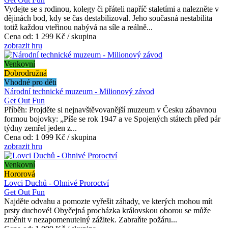
Vydejte se s rodinou, kolegy či přáteli napříč staletími a nalezněte v
dějinách bod, kdy se čas destabilizoval. Jeho současná nestabilita
totiž každou vteřinou nabývá na síle a reálně...
Cena od:
1 299 Kč / skupina
zobrazit hru
Venkovní
Dobrodružná
Vhodné pro děti
Národní technické muzeum - Milionový závod
Get Out Fun
Příběh: Projděte si nejnavštěvovanější muzeum v Česku zábavnou
formou bojovky: „Píše se rok 1947 a ve Spojených státech před pár
týdny zemřel jeden z...
Cena od:
1 099 Kč / skupina
zobrazit hru
Venkovní
Hororová
Lovci Duchů - Ohnivé Proroctví
Get Out Fun
Najděte odvahu a pomozte vyřešit záhady, ve kterých mohou mít
prsty duchové! Obyčejná procházka královskou oborou se může
změnit v nezapomenutelný zážitek. Zabraňte požáru...