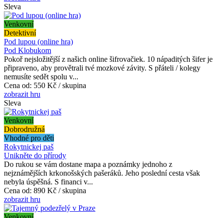
Sleva
Venkovní
Detektivní
Pod lupou (online hra)
Pod Klobukom
Pokoř nejsložitější z našich online šifrovačiek. 10 nápaditých šifer je
připraveno, aby provětrali tvé mozkové závity. S přáteli / kolegy
nemusíte sedět spolu v...
Cena od:
550 Kč / skupina
zobrazit hru
Sleva
Venkovní
Dobrodružná
Vhodné pro děti
Rokytnickej paš
Unikněte do přírody
Do rukou se vám dostane mapa a poznámky jednoho z
nejznámějších krkonošských pašeráků. Jeho poslední cesta však
nebyla úspěšná. S financi v...
Cena od:
890 Kč / skupina
zobrazit hru
Venkovní