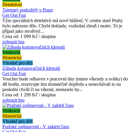
Detektivní
Tajemný podezřelý v Praze
Get Out Fun
Tým speciálních detektivů má nové hlášení. V centru staré Prahy
bylo nalezeno tělo. Chybí doklady, vražedná zbraň i motiv. To je
případ jako stvořený...
Cena od:
1 099 Kč / skupina
zobrazit hru
Venkovní
Historická
Vhodné pro děti
Záhada korunovačních klenotů
Get Out Fun
Voucher bude odbaven v pracovní dny (mimo víkendy a svátky) do
48 hodin, rezervujte hru dostatečně dopředu a nenechávali to na
poslední chvíli či na víkend, nemuselo by...
Cena od:
1 299 Kč / skupina
zobrazit hru
Venkovní
Historická
Vhodné pro děti
Pražské zajímavosti - V zakletí času
Get Out Fun