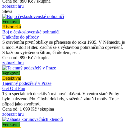
Cena od:
890 Kč / skupina
zobrazit hru
Sleva
Venkovní
Historická
Boj o československé pohraničí
Unikněte do přírody
S otevřením první obálky se přenesete do roku 1935. V Německu je
u moci Adolf Hitler. Začíná se s výstavbou pohraničního opevnění.
S každou vyřešenou šifrou, či úkolem, se...
Cena od:
890 Kč / skupina
zobrazit hru
Venkovní
Detektivní
Tajemný podezřelý v Praze
Get Out Fun
Tým speciálních detektivů má nové hlášení. V centru staré Prahy
bylo nalezeno tělo. Chybí doklady, vražedná zbraň i motiv. To je
případ jako stvořený...
Cena od:
1 099 Kč / skupina
zobrazit hru
Venkovní