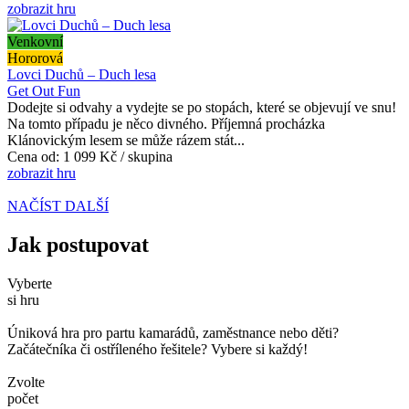
zobrazit hru
Venkovní
Hororová
Lovci Duchů – Duch lesa
Get Out Fun
Dodejte si odvahy a vydejte se po stopách, které se objevují ve snu!
Na tomto případu je něco divného. Příjemná procházka
Klánovickým lesem se může rázem stát...
Cena od:
1 099 Kč / skupina
zobrazit hru
NAČÍST DALŠÍ
Jak postupovat
Vyberte
si hru
Úniková hra pro partu kamarádů, zaměstnance nebo děti?
Začátečníka či ostříleného řešitele? Vybere si každý!
Zvolte
počet