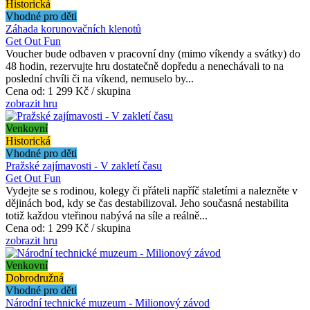
Historická
Vhodné pro děti
Záhada korunovačních klenotů
Get Out Fun
Voucher bude odbaven v pracovní dny (mimo víkendy a svátky) do
48 hodin, rezervujte hru dostatečně dopředu a nenechávali to na
poslední chvíli či na víkend, nemuselo by...
Cena od:
1 299 Kč / skupina
zobrazit hru
Venkovní
Historická
Vhodné pro děti
Pražské zajímavosti - V zakletí času
Get Out Fun
Vydejte se s rodinou, kolegy či přáteli napříč staletími a nalezněte v
dějinách bod, kdy se čas destabilizoval. Jeho současná nestabilita
totiž každou vteřinou nabývá na síle a reálně...
Cena od:
1 299 Kč / skupina
zobrazit hru
Venkovní
Dobrodružná
Vhodné pro děti
Národní technické muzeum - Milionový závod