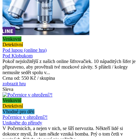
Venkovní
Detektivní
Pod lupou (online hra)
Pod Klobukom
Pokoř nejsložitější z našich online šifrovačiek. 10 nápaditých šifer je
připraveno, aby provětrali tvé mozkové závity. S přáteli / kolegy
nemusíte sedět spolu v...
Cena od:
550 Kč / skupina
zobrazit hru
Sleva
Venkovní
Detektivní
Vhodné pro děti
Počernice v ohrožení?!
Unikněte do přírody
V Počernicích, a nejen v nich, se šíří nervozita. Někteří lidé si
dokonce myslí, že tam někde vzniká bomba. Prý o tom četli v