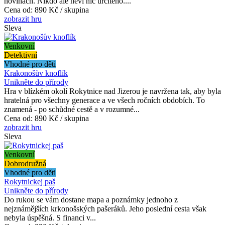
novinách. Nikdo ale neví nic určitého....
Cena od:
890 Kč / skupina
zobrazit hru
Sleva
Venkovní
Detektivní
Vhodné pro děti
Krakonošův knoflík
Unikněte do přírody
Hra v blízkém okolí Rokytnice nad Jizerou je navržena tak, aby byla
hratelná pro všechny generace a ve všech ročních obdobích. To
znamená - po schůdné cestě a v rozumné...
Cena od:
890 Kč / skupina
zobrazit hru
Sleva
Venkovní
Dobrodružná
Vhodné pro děti
Rokytnickej paš
Unikněte do přírody
Do rukou se vám dostane mapa a poznámky jednoho z
nejznámějších krkonošských pašeráků. Jeho poslední cesta však
nebyla úspěšná. S financi v...