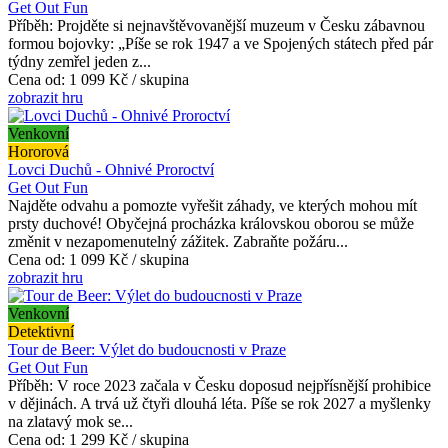
Get Out Fun
Příběh: Projděte si nejnavštěvovanější muzeum v Česku zábavnou
formou bojovky: „Píše se rok 1947 a ve Spojených státech před pár
týdny zemřel jeden z...
Cena od:
1 099 Kč / skupina
zobrazit hru
Venkovní
Hororová
Lovci Duchů - Ohnivé Proroctví
Get Out Fun
Najděte odvahu a pomozte vyřešit záhady, ve kterých mohou mít
prsty duchové! Obyčejná procházka královskou oborou se může
změnit v nezapomenutelný zážitek. Zabraňte požáru...
Cena od:
1 099 Kč / skupina
zobrazit hru
Venkovní
Detektivní
Tour de Beer: Výlet do budoucnosti v Praze
Get Out Fun
Příběh: V roce 2023 začala v Česku doposud nejpřísnější prohibice
v dějinách. A trvá už čtyři dlouhá léta. Píše se rok 2027 a myšlenky
na zlatavý mok se...
Cena od:
1 299 Kč / skupina