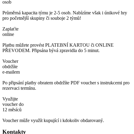
osob
Průměrná kapacita týmu je 2-5 osob. Nabízíme však i únikové hry
pro početnější skupiny či souboje 2 týmů!
Zaplaťte
online
Platbu můžete provést PLATEBNÍ KARTOU či ONLINE
PŘEVODEM. Připsána bývá zpravidla do 5 minut.
Voucher
obdržíte
e-mailem
Po připsání platby obratem obdržíte PDF voucher s instrukcemi pro
rezervaci termínu.
Využijte
voucher do
12 měsíců
Voucher může využít kupující i kdokoliv obdarovaný.
Kontakty