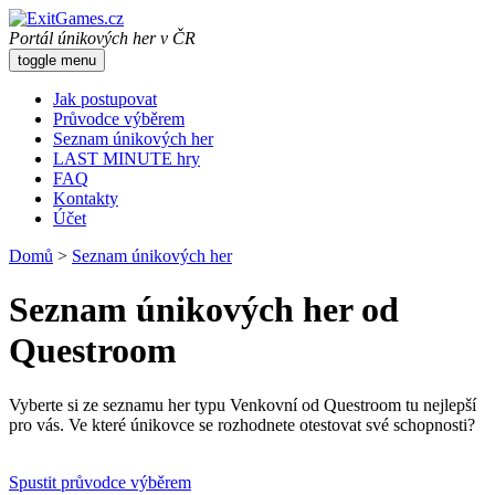
Portál únikových her v ČR
toggle menu
Jak postupovat
Průvodce výběrem
Seznam únikových her
LAST MINUTE hry
FAQ
Kontakty
Účet
Domů
>
Seznam únikových her
Seznam únikových her od
Questroom
Vyberte si ze seznamu her typu Venkovní od Questroom tu nejlepší
pro vás. Ve které únikovce se rozhodnete otestovat své schopnosti?
Spustit průvodce výběrem