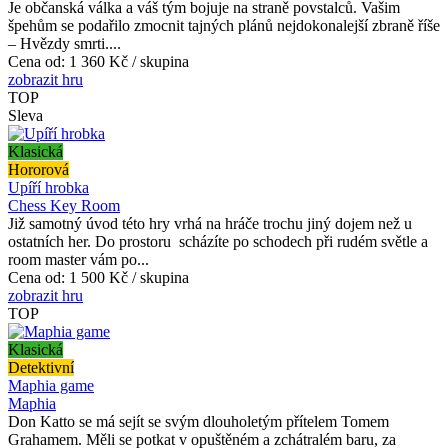
Je občanská válka a váš tým bojuje na straně povstalců. Vašim
špehům se podařilo zmocnit tajných plánů nejdokonalejší zbraně říše
– Hvězdy smrti....
Cena od:
1 360 Kč / skupina
zobrazit hru
TOP
Sleva
Klasická
Hororová
Upíří hrobka
Chess Key Room
Již samotný úvod této hry vrhá na hráče trochu jiný dojem než u
ostatních her. Do prostoru scházíte po schodech při rudém světle a
room master vám po...
Cena od:
1 500 Kč / skupina
zobrazit hru
TOP
Klasická
Detektivní
Maphia game
Maphia
Don Katto se má sejít se svým dlouholetým přítelem Tomem
Grahamem. Měli se potkat v opuštěném a zchátralém baru, za