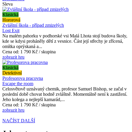
Sleva
Klasická
Hororová
Zvláštní škola - případ zmizelých
Lost Exit
Na malém pahorku v podhorské vsi Malá Lhota stojí budova školy,
kde se kdysi proháněly dětí z vesnice. Část její střechy je zřícená,
omítka oprýskaná a...
Cena od:
1 790 Kč / skupina
zobrazit hru
Klasická
Detektivní
Profesorova pracovna
Escape the room
Celosvětově uznávaný chemik, profesor Samuel Bishop, se začal v
poslední době chovat hodně zvláštně. Momentálně není k zastižení.
Jeho kolega a nejlepší kamarád,...
Cena od:
1 790 Kč / skupina
zobrazit hru
NAČÍST DALŠÍ