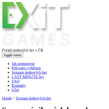
Portál únikových her v ČR
toggle menu
Jak postupovat
Průvodce výběrem
Seznam únikových her
LAST MINUTE hry
FAQ
Kontakty
Účet
Domů
>
Seznam únikových her