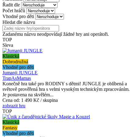
Řadit dle
Počet hráčů
Vhodné pro děti
Hledat dle názvu
Zadanému názvu neodpovídají žádné hry ani operátoři.
TOP
Sleva
Klasická
Dobrodružná
Vhodné pro děti
Jumanji JUNGLE
TrapAsMamas
Konečně hra také pro RODINY s dětmi! JUNGLE je oblíbená a
světově prověřená hra s velmi vysokým technickým zpracováním.
Je postavena na skvělém...
Cena od:
1 490 Kč / skupina
zobrazit hru
TOP
Klasická
Fantasy
Vhodné pro děti