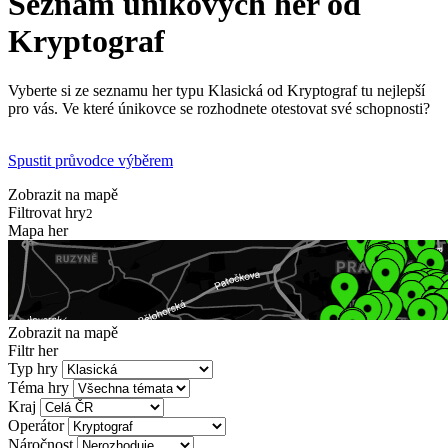
Seznam únikových her od
Kryptograf
Vyberte si ze seznamu her typu Klasická od Kryptograf tu nejlepší
pro vás. Ve které únikovce se rozhodnete otestovat své schopnosti?
Spustit průvodce výběrem
Zobrazit na mapě
Filtrovat hry
2
Mapa her
Zobrazit na mapě
Filtr her
Typ hry
Téma hry
Kraj
Operátor
Náročnost