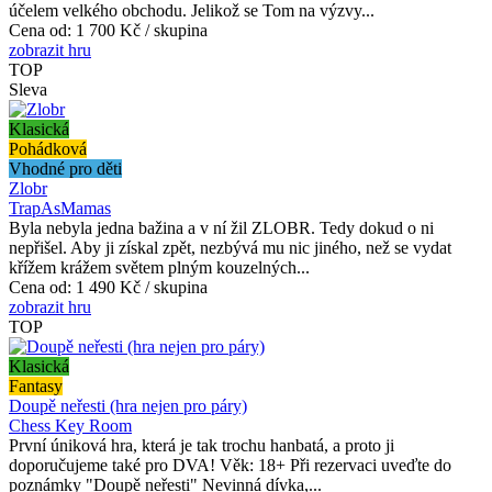
účelem velkého obchodu. Jelikož se Tom na výzvy...
Cena od:
1 700 Kč / skupina
zobrazit hru
TOP
Sleva
Klasická
Pohádková
Vhodné pro děti
Zlobr
TrapAsMamas
Byla nebyla jedna bažina a v ní žil ZLOBR. Tedy dokud o ni
nepřišel. Aby ji získal zpět, nezbývá mu nic jiného, než se vydat
křížem krážem světem plným kouzelných...
Cena od:
1 490 Kč / skupina
zobrazit hru
TOP
Klasická
Fantasy
Doupě neřesti (hra nejen pro páry)
Chess Key Room
První úniková hra, která je tak trochu hanbatá, a proto ji
doporučujeme také pro DVA! Věk: 18+ Při rezervaci uveďte do
poznámky "Doupě neřesti" Nevinná dívka,...