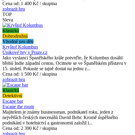
Cena od:
1 400 Kč / skupina
zobrazit hru
TOP
Sleva
Klasická
Dobrodružná
Vhodné pro děti
Kryštof Kolumbus
Únikové hry v Praze.cz
Jako vyslanci Španělského krále potvrďte, že Kolumbus dosáhl
břehů Indie západní cestou. Ocitnete se ve Španělském přístavu v
15. století. Pokuste se tajně dostat na jednu z...
Cena od:
1 500 Kč / skupina
zobrazit hru
Klasická
Detektivní
Escape bar
Escape the room
Majitelem je známy businessman, podnikatel roku, jeden z
největších českých mecenášů David Behr. Kromě úspěšného
podnikání v hotelnictví a gastronomii založil i...
Cena od:
2 390 Kč / skupina
zobrazit hru