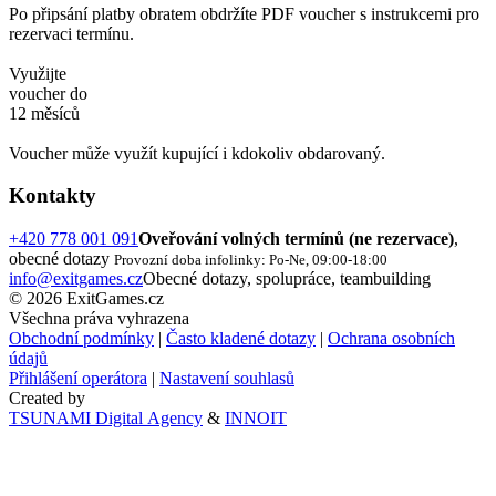
Po připsání platby obratem obdržíte PDF voucher s instrukcemi pro
rezervaci termínu.
Využijte
voucher do
12 měsíců
Voucher může využít kupující i kdokoliv obdarovaný.
Kontakty
+420 778 001 091
Oveřování volných termínů (ne rezervace)
,
obecné dotazy
Provozní doba infolinky: Po-Ne, 09:00-18:00
info@exitgames.cz
Obecné dotazy, spolupráce, teambuilding
© 2026 ExitGames.cz
Všechna práva vyhrazena
Obchodní podmínky
|
Často kladené dotazy
|
Ochrana osobních
údajů
Přihlášení operátora
|
Nastavení souhlasů
Created by
TSUNAMI Digital Agency
&
INNOIT