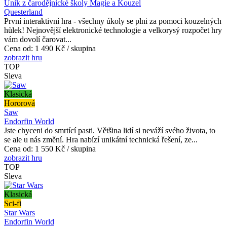
Únik z čarodějnické školy Magie a Kouzel
Questerland
První interaktivní hra - všechny úkoly se plni za pomoci kouzelných
hůlek! Nejnovější elektronické technologie a velkorysý rozpočet hry
vám dovolí čarovat...
Cena od:
1 490 Kč / skupina
zobrazit hru
TOP
Sleva
Klasická
Hororová
Saw
Endorfin World
Jste chyceni do smrtící pasti. Většina lidí si neváží svého života, to
se ale u nás změní. Hra nabízí unikátní technická řešení, ze...
Cena od:
1 550 Kč / skupina
zobrazit hru
TOP
Sleva
Klasická
Sci-fi
Star Wars
Endorfin World