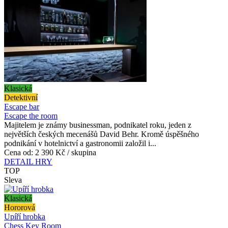
Klasická
Detektivní
Escape bar
Escape the room
Majitelem je známy businessman, podnikatel roku, jeden z
největších českých mecenášů David Behr. Kromě úspěšného
podnikání v hotelnictví a gastronomii založil i...
Cena od:
2 390 Kč / skupina
DETAIL HRY
TOP
Sleva
Klasická
Hororová
Upíří hrobka
Chess Key Room