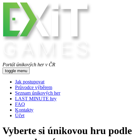
Portál únikových her v ČR
toggle menu
Jak postupovat
Průvodce výběrem
Seznam únikových her
LAST MINUTE hry
FAQ
Kontakty
Účet
Vyberte si únikovou hru podle