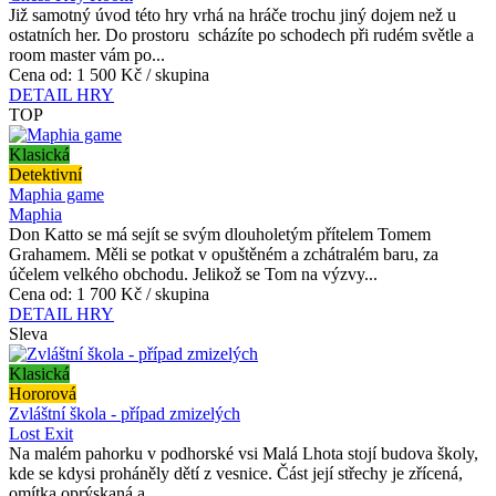
Již samotný úvod této hry vrhá na hráče trochu jiný dojem než u
ostatních her. Do prostoru scházíte po schodech při rudém světle a
room master vám po...
Cena od:
1 500 Kč / skupina
DETAIL HRY
TOP
Klasická
Detektivní
Maphia game
Maphia
Don Katto se má sejít se svým dlouholetým přítelem Tomem
Grahamem. Měli se potkat v opuštěném a zchátralém baru, za
účelem velkého obchodu. Jelikož se Tom na výzvy...
Cena od:
1 700 Kč / skupina
DETAIL HRY
Sleva
Klasická
Hororová
Zvláštní škola - případ zmizelých
Lost Exit
Na malém pahorku v podhorské vsi Malá Lhota stojí budova školy,
kde se kdysi proháněly dětí z vesnice. Část její střechy je zřícená,
omítka oprýskaná a...