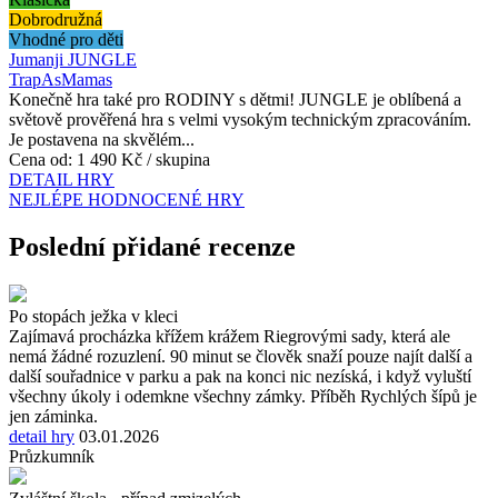
Dobrodružná
Vhodné pro děti
Jumanji JUNGLE
TrapAsMamas
Konečně hra také pro RODINY s dětmi! JUNGLE je oblíbená a
světově prověřená hra s velmi vysokým technickým zpracováním.
Je postavena na skvělém...
Cena od:
1 490 Kč / skupina
DETAIL HRY
NEJLÉPE HODNOCENÉ HRY
Poslední přidané recenze
Po stopách ježka v kleci
Zajímavá procházka křížem krážem Riegrovými sady, která ale
nemá žádné rozuzlení. 90 minut se člověk snaží pouze najít další a
další souřadnice v parku a pak na konci nic nezíská, i když vyluští
všechny úkoly i odemkne všechny zámky. Příběh Rychlých šípů je
jen záminka.
detail hry
03.01.2026
Průzkumník