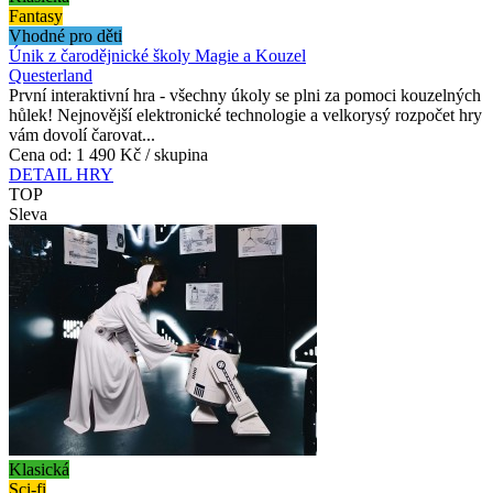
Fantasy
Vhodné pro děti
Únik z čarodějnické školy Magie a Kouzel
Questerland
První interaktivní hra - všechny úkoly se plni za pomoci kouzelných
hůlek! Nejnovější elektronické technologie a velkorysý rozpočet hry
vám dovolí čarovat...
Cena od:
1 490 Kč / skupina
DETAIL HRY
TOP
Sleva
Klasická
Sci-fi