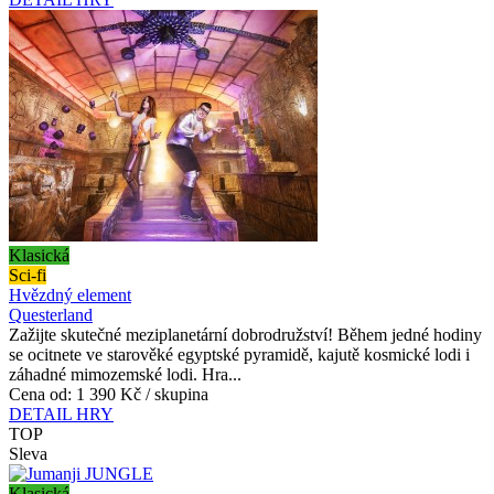
Klasická
Sci-fi
Hvězdný element
Questerland
Zažijte skutečné meziplanetární dobrodružství! Během jedné hodiny
se ocitnete ve starověké egyptské pyramidě, kajutě kosmické lodi i
záhadné mimozemské lodi. Hra...
Cena od:
1 390 Kč / skupina
DETAIL HRY
TOP
Sleva
Klasická