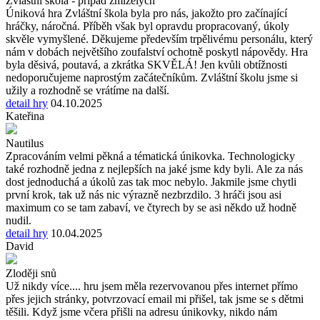
Zvláštní škola - případ zmizelých
Úniková hra Zvláštní škola byla pro nás, jakožto pro začínající
hráčky, náročná. Příběh však byl opravdu propracovaný, úkoly
skvěle vymyšlené. Děkujeme především trpělivému personálu, který
nám v dobách největšího zoufalství ochotně poskytl nápovědy. Hra
byla děsivá, poutavá, a zkrátka SKVĚLÁ! Jen kvůli obtížnosti
nedoporučujeme naprostým začátečníkům. Zvláštní školu jsme si
užily a rozhodně se vrátíme na další.
detail hry
04.10.2025
Kateřina
Nautilus
Zpracováním velmi pěkná a tématická únikovka. Technologicky
také rozhodně jedna z nejlepších na jaké jsme kdy byli. Ale za nás
dost jednoduchá a úkolů zas tak moc nebylo. Jakmile jsme chytli
první krok, tak už nás nic výrazně nezbrzdilo. 3 hráči jsou asi
maximum co se tam zabaví, ve čtyrech by se asi někdo už hodně
nudil.
detail hry
10.04.2025
David
Zloději snů
Už nikdy více.... hru jsem měla rezervovanou přes internet přímo
přes jejich stránky, potvrzovací email mi přišel, tak jsme se s dětmi
těšili. Když jsme včera přišli na adresu únikovky, nikdo nám