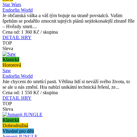
Star Wars
Endorfin World
Je občanská válka a váš tým bojuje na straně povstalců. Vašim
špehům se podařilo zmocnit tajných plánů nejdokonalejší zbraně říše
– Hvězdy smrti....
Cena od:
1 360 Kč / skupina
DETAIL HRY
TOP
Sleva
Klasická
Hororová
Saw
Endorfin World
Jste chyceni do smrtící pasti. Většina lidí si neváží svého života, to
se ale u nás změní. Hra nabízí unikátní technická řešení, ze...
Cena od:
1 550 Kč / skupina
DETAIL HRY
TOP
Sleva
Klasická
Dobrodružná
Vhodné pro děti
Jumanji JUNGLE