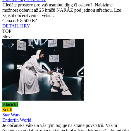
Hledáte prostory pro váš teambuilding či oslavu? Nabízíme
možnost odbavit až 25 hráčů NARÁZ pod jednou střechou. Lze
zajistit občerstvení či větší...
Cena od:
8 500 Kč
DETAIL HRY
TOP
Sleva
Klasická
Sci-fi
Star Wars
Endorfin World
Je občanská válka a váš tým bojuje na straně povstalců. Vašim
špehům se podařilo zmocnit tajných plánů nejdokonalejší zbraně říše