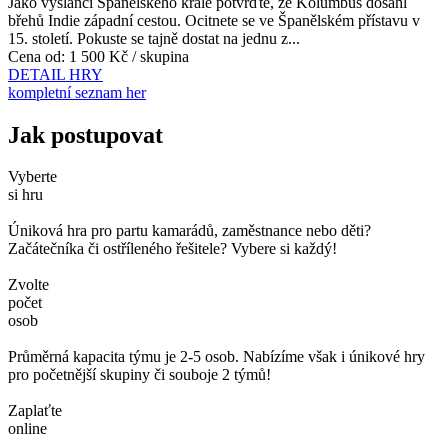
Jako vyslanci Španělského krále potvrďte, že Kolumbus dosáhl
břehů Indie západní cestou. Ocitnete se ve Španělském přístavu v
15. století. Pokuste se tajně dostat na jednu z...
Cena od:
1 500 Kč / skupina
DETAIL HRY
kompletní seznam her
Jak postupovat
Vyberte
si hru
Úniková hra pro partu kamarádů, zaměstnance nebo děti?
Začátečníka či ostříleného řešitele? Vybere si každý!
Zvolte
počet
osob
Průměrná kapacita týmu je 2-5 osob. Nabízíme však i únikové hry
pro početnější skupiny či souboje 2 týmů!
Zaplaťte
online