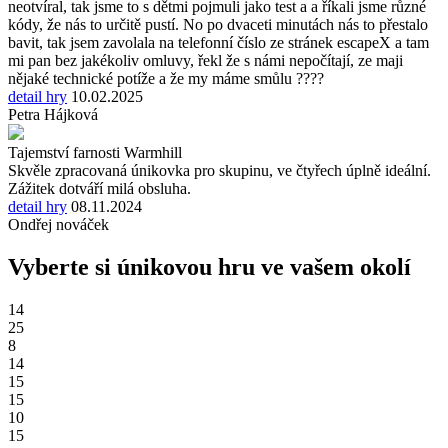
neotvíral, tak jsme to s dětmi pojmuli jako test a a říkali jsme různé
kódy, že nás to určitě pustí. No po dvaceti minutách nás to přestalo
bavit, tak jsem zavolala na telefonní číslo ze stránek escapeX a tam
mi pan bez jakékoliv omluvy, řekl že s námi nepočítají, ze maji
nějaké technické potíže a že my máme smůlu ????
detail hry
10.02.2025
Petra Hájková
Tajemství farnosti Warmhill
Skvěle zpracovaná únikovka pro skupinu, ve čtyřech úplně ideální.
Zážitek dotváří milá obsluha.
detail hry
08.11.2024
Ondřej nováček
Vyberte si únikovou hru ve vašem okolí
14
25
8
14
15
15
10
15