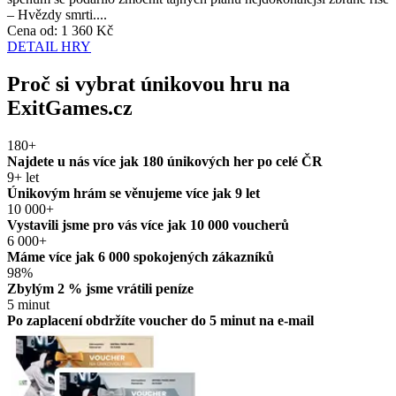
– Hvězdy smrti....
Cena od:
1 360 Kč
DETAIL HRY
Proč si vybrat únikovou hru na
ExitGames.cz
180+
Najdete u nás více jak 180 únikových her po celé ČR
9+ let
Únikovým hrám se věnujeme více jak 9 let
10 000+
Vystavili jsme pro vás více jak 10 000 voucherů
6 000+
Máme více jak 6 000 spokojených zákazníků
98%
Zbylým 2 % jsme vrátili peníze
5 minut
Po zaplacení obdržíte voucher do 5 minut na e-mail