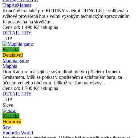
TrapAsMamas
Konečně hra také pro RODINY s dětmi! JUNGLE je oblíbená a
světově prověřená hra s velmi vysokým technickým zpracováním.
Je postavena na skvělém...
Cena od:
1 490 Kč / skupina
DETAIL HRY
TOP
Klasická
Detektivní
Maphia game
Maphia
Don Katto se má sejít se svým dlouholetým přítelem Tomem
Grahamem. Měli se potkat v opuštěném a zchátralém baru, za
účelem velkého obchodu. Jelikož se Tom na výzvy...
Cena od:
1 700 Kč / skupina
DETAIL HRY
TOP
Sleva
Klasická
Hororová
Saw
Endorfin World