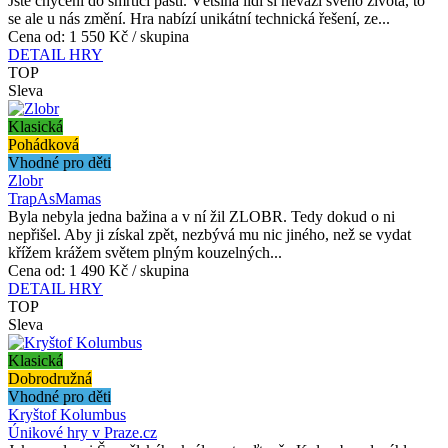
Jste chyceni do smrtící pasti. Většina lidí si neváží svého života, to
se ale u nás změní. Hra nabízí unikátní technická řešení, ze...
Cena od:
1 550 Kč / skupina
DETAIL HRY
TOP
Sleva
Klasická
Pohádková
Vhodné pro děti
Zlobr
TrapAsMamas
Byla nebyla jedna bažina a v ní žil ZLOBR. Tedy dokud o ni
nepřišel. Aby ji získal zpět, nezbývá mu nic jiného, než se vydat
křížem krážem světem plným kouzelných...
Cena od:
1 490 Kč / skupina
DETAIL HRY
TOP
Sleva
Klasická
Dobrodružná
Vhodné pro děti
Kryštof Kolumbus
Únikové hry v Praze.cz