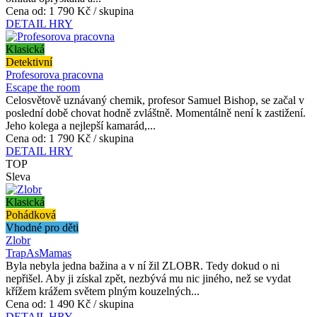
Cena od:
1 790 Kč / skupina
DETAIL HRY
Klasická
Detektivní
Profesorova pracovna
Escape the room
Celosvětově uznávaný chemik, profesor Samuel Bishop, se začal v
poslední době chovat hodně zvláštně. Momentálně není k zastižení.
Jeho kolega a nejlepší kamarád,...
Cena od:
1 790 Kč / skupina
DETAIL HRY
TOP
Sleva
Klasická
Pohádková
Vhodné pro děti
Zlobr
TrapAsMamas
Byla nebyla jedna bažina a v ní žil ZLOBR. Tedy dokud o ni
nepřišel. Aby ji získal zpět, nezbývá mu nic jiného, než se vydat
křížem krážem světem plným kouzelných...
Cena od:
1 490 Kč / skupina
DETAIL HRY